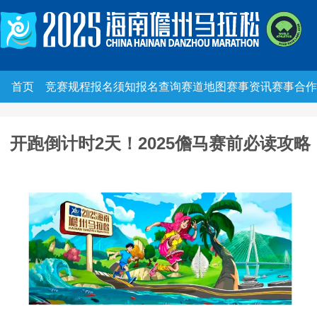
首页
竞赛规程
报名须知
报名查询
赛道地图
赛事资讯
赛事合作
开跑倒计时2天！2025儋马赛前必读攻略